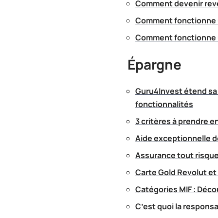
Comment devenir reve
Comment fonctionne u
Comment fonctionne u
Épargne
Guru4Invest étend sa 
fonctionnalités
3 critères à prendre e
Aide exceptionnelle 
Assurance tout risque
Carte Gold Revolut et
Catégories MIF : Décou
C’est quoi la responsab