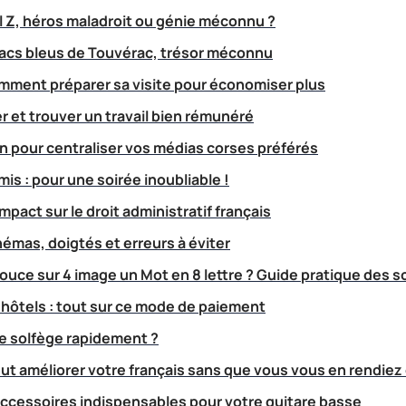
l Z, héros maladroit ou génie méconnu ?
lacs bleus de Touvérac, trésor méconnu
mment préparer sa visite pour économiser plus
er et trouver un travail bien rémunéré
in pour centraliser vos médias corses préférés
is : pour une soirée inoubliable !
mpact sur le droit administratif français
hémas, doigtés et erreurs à éviter
ouce sur 4 image un Mot en 8 lettre ? Guide pratique des s
hôtels : tout sur ce mode de paiement
 solfège rapidement ?
t améliorer votre français sans que vous vous en rendiez
ccessoires indispensables pour votre guitare basse