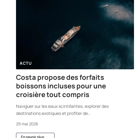
ACTU
Costa propose des forfaits
boissons incluses pour une
croisière tout compris
Naviguer sur les eaux scintillantes, explorer des
destinations exotiques et profiter de
…
29 mai 2026
En savoir plus