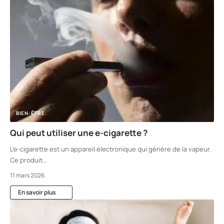
BIEN-ÊTRE
Qui peut utiliser une e-cigarette ?
L’e-cigarette est un appareil électronique qui génère de la vapeur.
Ce produit
…
11 mars 2026
En savoir plus