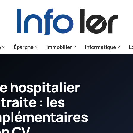
e
Épargne
Immobilier
Informatique
L
e hospitalier
raite : les
mplémentaires
on CV