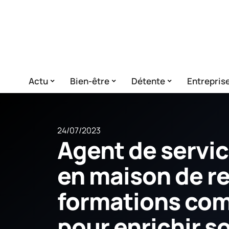
Actu
Bien-être
Détente
Entrepris
24/07/2023
Agent de servic
en maison de ret
formations co
pour enrichir s