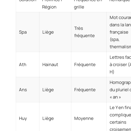
Région
grille
Mot coura
dans la la
Très
Spa
Liège
française
fréquente
(spa,
thermalis
Lettres fac
Ath
Hainaut
Fréquente
à croiser (A
H)
Homograp
Ans
Liège
Fréquente
du pluriel 
« an »
Le Y en fin
compliqu
Huy
Liège
Moyenne
certains
croisemen