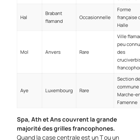
Forme
Brabant
Hal
Occasionnelle
française 
flamand
Halle
Ville flam
peu conn
Mol
Anvers
Rare
des
cruciverbi
francopho
Section de
commune 
Aye
Luxembourg
Rare
Marche-e
Famenne
Spa, Ath et Ans couvrent la grande
majorité des grilles francophones.
Quand la case centrale est un T ou un