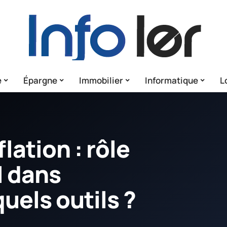
e
Épargne
Immobilier
Informatique
L
lation : rôle
I dans
quels outils ?