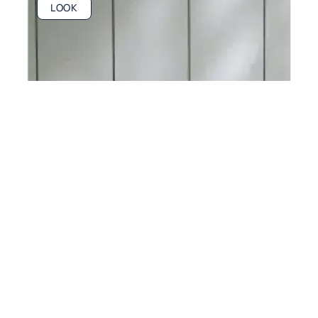
LOOK
Où acheter des articles de mode en ligne ?
En savoir plus
BIEN-ÊTRE