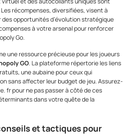
virtuel et des autocollants uniques sont
 Les récompenses, diversifiées, visent à
rir des opportunités d’évolution stratégique
écompenses à votre arsenal pour renforcer
nopoly Go.
mme une ressource précieuse pour les joueurs
onopoly GO
. La plateforme répertorie les liens
ratuits, une aubaine pour ceux qui
on sans affecter leur budget de jeu. Assurez-
e. fr pour ne pas passer à côté de ces
éterminants dans votre quête de la
conseils et tactiques pour