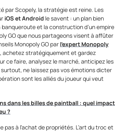
ité par Scopely, la stratégie est reine. Les
ur
iOS et Android
le savent : un plan bien
 la banqueroute et la construction d’un empire
oly GO que nous partageons visent à affûter
nseils Monopoly GO par
l’expert Monopoly
e, achetez stratégiquement et gardez
ur ce faire, analysez le marché, anticipez les
surtout, ne laissez pas vos émotions dicter
ération sont les alliés du joueur qui veut
s dans les billes de paintball : quel impact
jeu ?
 pas à l’achat de propriétés. L’art du troc et