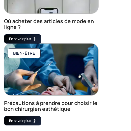
Où acheter des articles de mode en
ligne ?
En savoir plus
BIEN-ÊTRE
Précautions à prendre pour choisir le
bon chirurgien esthétique
En savoir plus