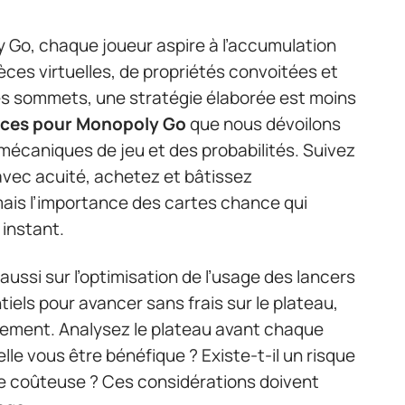
 Go, chaque joueur aspire à l’accumulation
ces virtuelles, de propriétés convoitées et
es sommets, une stratégie élaborée est moins
uces pour Monopoly Go
que nous dévoilons
mécaniques de jeu et des probabilités. Suivez
vec acuité, achetez et bâtissez
mais l’importance des cartes chance qui
instant.
aussi sur l’optimisation de l’usage des lancers
tiels pour avancer sans frais sur le plateau,
nement. Analysez le plateau avant chaque
lle vous être bénéfique ? Existe-t-il un risque
e coûteuse ? Ces considérations doivent