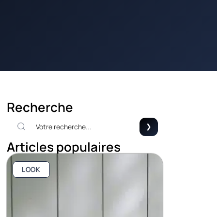
Recherche
Articles populaires
LOOK