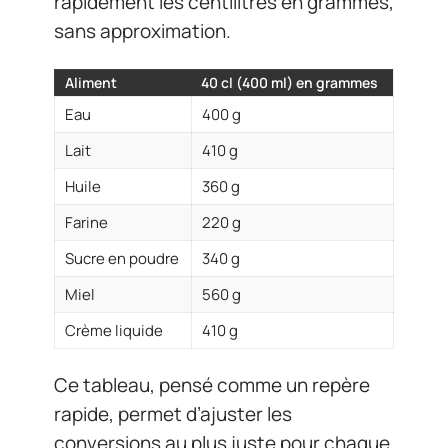
rapidement les centilitres en grammes,
sans approximation.
Aliment
40 cl (400 ml) en grammes
Eau
400 g
Lait
410 g
Huile
360 g
Farine
220 g
Sucre en poudre
340 g
Miel
560 g
Crème liquide
410 g
Ce tableau, pensé comme un repère
rapide, permet d’ajuster les
conversions au plus juste pour chaque