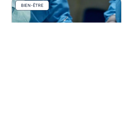
BIEN-ÊTRE
Précautions à prendre pour choisir le bon
chirurgien esthétique
En savoir plus