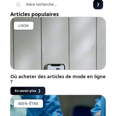
Articles populaires
LOOK
Où acheter des articles de mode en ligne
?
En savoir plus
BIEN-ÊTRE